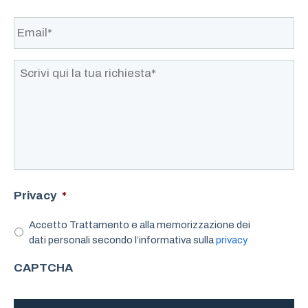
o
Email*
*
g
n
o
m
Scrivi
e
qui
*
la
tua
richiesta*
*
Privacy
*
Accetto Trattamento e alla memorizzazione dei
dati personali secondo l’informativa sulla
privacy
CAPTCHA