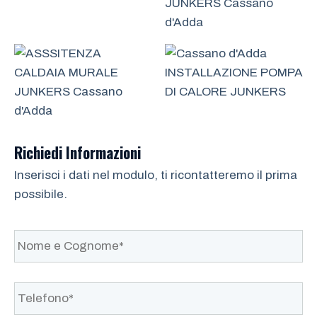
Richiedi Informazioni
Inserisci i dati nel modulo, ti ricontatteremo il prima
possibile.
N
o
m
e
Telefono*
*
e
C