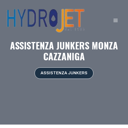
Vai
al
contenuto
MEN
ASSISTENZA JUNKERS MONZA
CAZZANIGA
ASSISTENZA JUNKERS