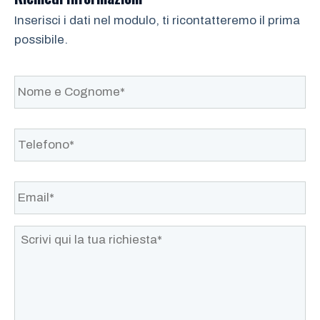
Inserisci i dati nel modulo, ti ricontatteremo il prima
possibile.
N
o
m
e
Telefono*
*
e
C
o
Email*
*
g
n
o
m
Scrivi
e
qui
*
la
tua
richiesta*
*